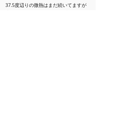
37.5度辺りの微熱はまだ続いてますが
先週よりはだいぶいいです(泣)
全快にはまだかかりそうだけどじっく
り付き合っていきます！！！！
大事なのは声の影響ですからね！！
そこも声出せるようになったらレポー
トしたいと思います(^ ^)
それじゃみなさまよいGWをお過ごしく
ださい(^ ^)♫
GOOD FEEL MUSIC SCHOOL
熊本
グッドフィールミュージックスクール
ボイトレ
ボイストレーニング
ミックスボイス
発声
ボーカルトレーニング
副鼻腔炎
鼻中隔湾曲症