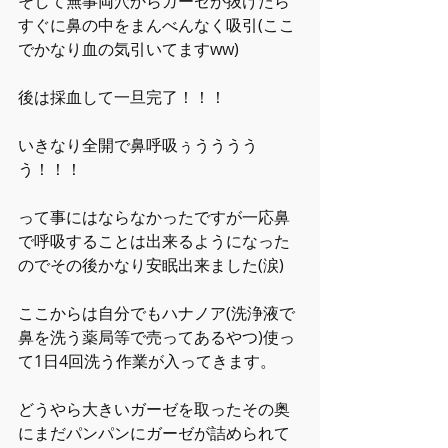
そして無事両穴からガーゼが抜けたら
すぐに鼻の中をまんべんなく吸引(ここ
でかなり血の気引いてますww)
後は採血して一旦完了！！！
いきなり全開で鼻呼吸ぅうううう
う！！！
って事にはならなかったですが一応鼻
で呼吸することは出来るようになった
のでその後かなり安眠出来ました(涙)
ここからは自分でもハナノア(洗浄液で
鼻を洗う薬局等で売ってあるやつ)使っ
て1日4回洗う作業が入ってきます。
どうやら大きいガーゼを取ったその奥
にまだパンパンにガーゼが詰められて