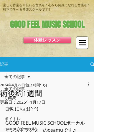
楽しく音楽を♬伝わる音楽を♬心から笑顔になれる音楽を♬
熊本で学べる音楽スクールです!!
GOOD FEEL MUSIC SCHOOL
体験レッスン
記事
全ての記事
2024年4月29日
読了時間: 3分
全ての記事
術後約1週間
NEWS
更新日：
2025年1月17日
こんにちは(^ ^)
LIVE
ボイトレ
GOOD FEEL MUSIC SCHOOLボーカル
osamu(ボーカル)
インストラクターのosamuです♫