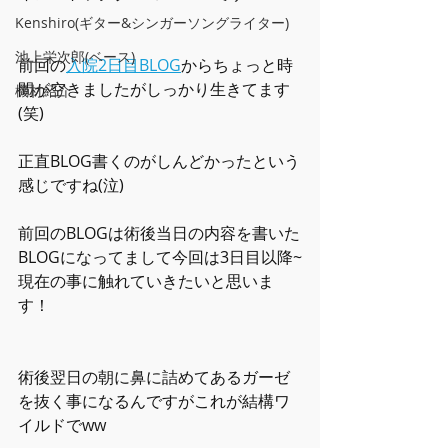
Kenshiro(ギター&シンガーソングライター)
池上栄次郎(ベース)
前回の
入院2日目BLOG
からちょっと時
間が空きましたがしっかり生きてます
機材紹介
(笑)
正直BLOG書くのがしんどかったという
感じですね(泣)
前回のBLOGは術後当日の内容を書いた
BLOGになってまして今回は3日目以降~
現在の事に触れていきたいと思いま
す！
術後翌日の朝に鼻に詰めてあるガーゼ
を抜く事になるんですがこれが結構ワ
イルドでww