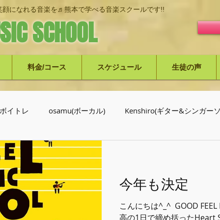
顔になれる音楽を♬熊本で学べる音楽スクールです!!
SIC SCHOOL
料金/コース
スケジュール
生徒の声
ボイトレ
osamu(ボーカル)
Kenshiro(ギター&シンガ
介
今年も決定
こんにちは^_^ ⁡ GOOD FEEL 
高の1日で締め括ったHeart Ses