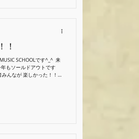
間です。 ⁡ 上達する事を求
大半だと思いますが、 ⁡ "音
てもらうことが僕達の想いでもあ
も少しはそう思ってもらえたか
でした！！！！ ⁡ そして今回(い
サポートして下さる
！！
様。 ありがとうございました！！！ ⁡
eelmusi
MUSIC SCHOOLです^_^ ⁡ 来
今年もソールドアウトです
も出演者みんなが 楽しかった！！ま
えるような空間作りスクール
！！！ ⁡ ⁡ ⁡ ⁡
ol #グッドフィールミュージックス
クレレ #ギター #ベース #ボ
 #熊本 #体験レッスン受付中
イブ #heartsession #
 #コントラバス #コントラバ