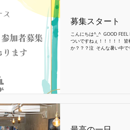
募集スタート
⁡こんにちは^_^ ⁡ GOOD FEEL
ついですねぇ！！！！！ ⁡ 
か？？？泣 ⁡ そんな暑い中
いスクールライブ『Heart S
まっております♫...
最高の一日