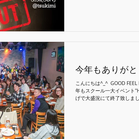
かね^_^ ⁡ 今年で2回目の開催♫ 楽
#goodfeelmusicscho
クール #音楽
今年もありがと
こんにちは^_^ ⁡ GOOD FEEL 
年もスクール一大イベント"Hea
げで大盛況にて終了致しました
す(笑) ⁡ 毎回毎回ドラマがあ
ます。 ⁡ 笑、涙、歓喜、全
す。 ⁡ この日のためにたく
とてもたくましくもあり感動さ
場の方々から伝えられる"楽