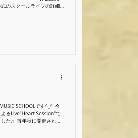
形式のスクールライブの詳細
回もアツい1日になりそうで
◆◆◆◆◆◆◆◆◆ ⁡ 『Heart
/ Restaurant Bar CIB ⁡ 開場 /
ケット- 一般 / 2,500円(1ドリンクオ
1ドリンクオーダー) ※要 学生証提
洋之 Ba. 池上栄次郎 Gt.
u ⁡ ◆◆◆◆◆◆◆◆◆◆◆◆◆◆◆
MUSIC SCHOOLです^_^ ⁡ 今
ve"Heart Session"で
た♫ ⁡ 毎年秋に開催される
違いギターオンリーのアコー
バージョン的な立ち位置です