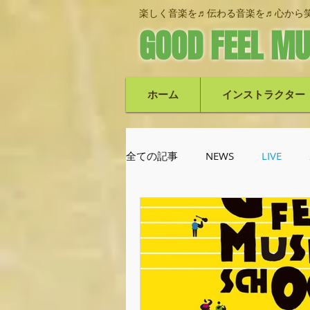
楽しく音楽を♬伝わる音楽を♬心から笑
GOOD FEEL MU
ホーム
インストラクター
全ての記事
NEWS
LIVE
池上栄次郎(ベース)
機材紹