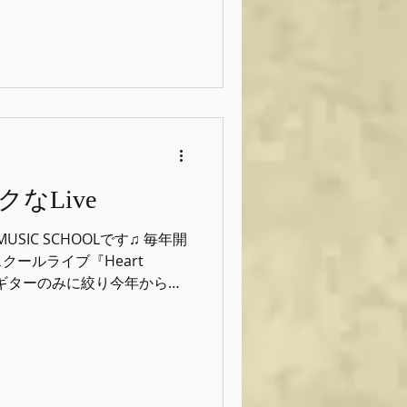
なLive
 MUSIC SCHOOLです♫ 毎年開
ールライブ『Heart
をギターのみに絞り今年から新
クなスクールライブ♫ 詳細