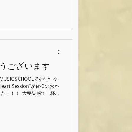
しみです^_^ ⁡ ⁡ ⁡
ol #グッドフィールミュージックス
うございます
MUSIC SCHOOLです^_^ ⁡ 今
rt Session"が皆様のおか
！！！ ⁡ 大喪失感で一杯で
ります。 ⁡ 毎回毎回挑戦があり
て詰め込まれた1日になりま
さん準備してきた生徒の背中は
せられます。 ⁡ 生徒やご来
しかった"の一言がやっと我ら