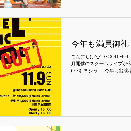
スクール一同肩の荷が降りる瞬
めてスクールに来られることが
楽って楽しい" ⁡ こう思っ
ります。 ⁡ 今回のライブで
な^_^ ⁡ 皆様本当にお疲れ様
や毎回)大変な注文を全力で
今年も満員御礼
Restaurant Bar CIB
また来年^_^！！！ ⁡ ⁡ #goodf
こんにちは^_^ ⁡ GOOD FEEL 
月開催のスクールライブが
(>_<) ⁡ ヨシっ！ ⁡ 今年
た来年も出たい！！！ と思
インストラクターみんなで頑張るぞ！
#goodfeelmusicscho
クール #音楽 #ボーカル #ウ
イトレ #ボイストレーニング
#オンラインレッスン #スクールラ
リズム #リズムトレーニング
スレッスン