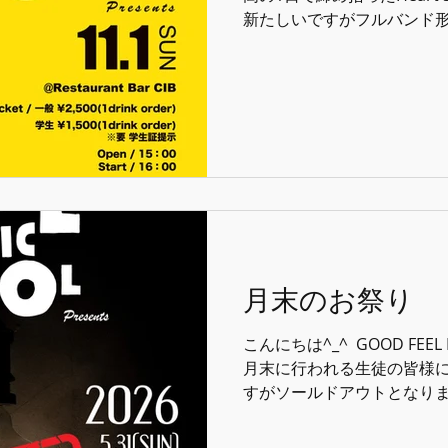
新たしいですがフルバンド
が決定しました^_^！ ⁡ 今
す、、、、 ⁡ ⁡ ⁡ ◆◆◆◆◆◆
Session』 ⁡ 11月1日(日) ⁡ 会場 
15:00 開演 / 16:00 ⁡ -チ
ーダー) 学生 / 1,500円(
示 ⁡ Dr. 野田雅仁 Key. 錦戸
Kenshiro Cho. osam
月末のお祭り
こんにちは^_^ ⁡ GOOD FEEL 
月末に行われる生徒の皆様によるLi
すがソールドアウトとなりまし
フルバンド形式のものとは
スティック編成！ アナザー