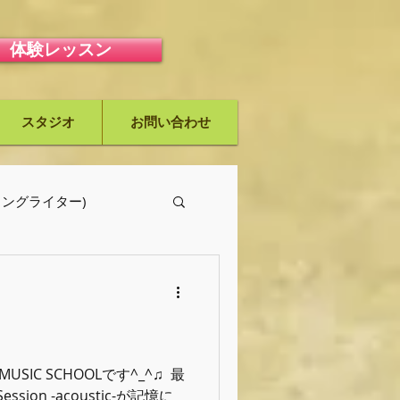
体験レッスン
スタジオ
お問い合わせ
ーソングライター)
MUSIC SCHOOLです^_^♫ ⁡ 最
sion -acoustic-が記憶に