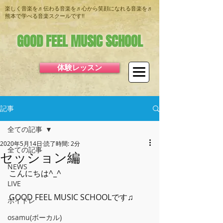
楽しく音楽を♬伝わる音楽を♬心から笑顔になれる音楽を♬
熊本で学べる音楽スクールです!!
GOOD FEEL MUSIC SCHOOL
体験レッスン
記事
全ての記事
2020年5月14日
読了時間: 2分
全ての記事
セッション編
NEWS
こんにちは^_^
LIVE
GOOD FEEL MUSIC SCHOOLです♫
ボイトレ
osamu(ボーカル)