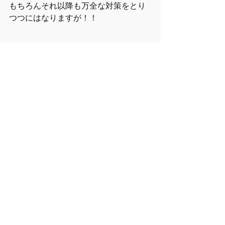
もちろんそれ以降も万全な対策をとり
つつにはなりますが！！
また皆さんとお会いできる日を楽しみ
にしております(^ ^)
NEWS
osamu(ボーカル)
Kenshiro(ギター&シンガーソングライター)
最新記事
すべて表示