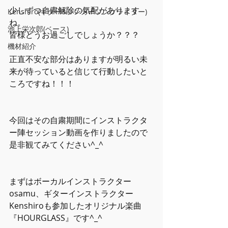
少しずつ自粛解除の気配があります
Kenshiro(ギター&シンガーソングライター)
ね。
池上栄次郎(ベース)
皆様どうお過ごしでしょうか？？？
機材紹介
正直不安な部分はありますが明るい未
来が待っていると信じて行動したいと
ころですね！！！
今回はその自粛期間にインストラクタ
ー陣セッション動画を作りましたので
是非観てみてください^_^
まずはボーカルインストラクター
osamu、ギターインストラクター
Kenshiroも参加したオリジナル楽曲
『HOURGLASS』です^_^