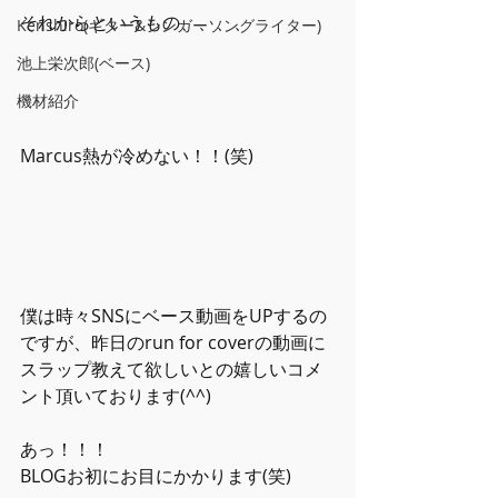
それからというもの、、、、
Kenshiro(ギター&シンガーソングライター)
池上栄次郎(ベース)
機材紹介
Marcus熱が冷めない！！(笑)
僕は時々SNSにベース動画をUPするの
ですが、昨日のrun for coverの動画に
スラップ教えて欲しいとの嬉しいコメ
ント頂いております(^^)
あっ！！！
BLOGお初にお目にかかります(笑)