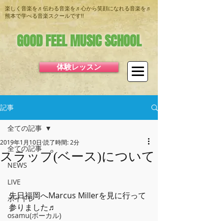
楽しく音楽を♬伝わる音楽を♬心から笑顔になれる音楽を♬
熊本で学べる音楽スクールです!!
GOOD FEEL MUSIC SCHOOL
体験レッスン
記事
全ての記事
2019年1月10日
読了時間: 2分
全ての記事
スラップ(ベース)について
NEWS
LIVE
先日福岡へMarcus Millerを見に行って
ボイトレ
参りました♬
osamu(ボーカル)