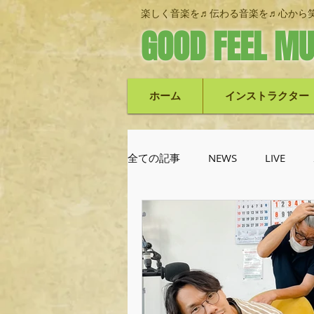
楽しく音楽を♬伝わる音楽を♬心から笑
GOOD FEEL MU
ホーム
インストラクター
全ての記事
NEWS
LIVE
池上栄次郎(ベース)
機材紹