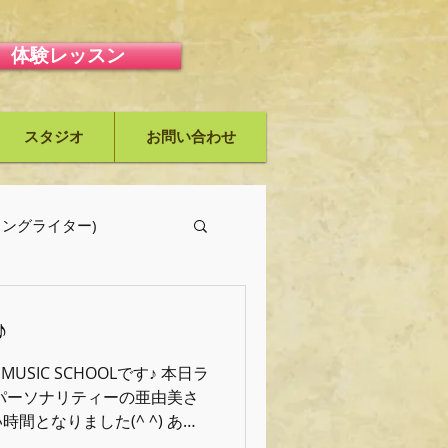
体験レッスン
スタジオ
お問い合わせ
ーソングライター)
♪
L MUSIC SCHOOLです♪ 本日ラ
パーソナリティーの亜由美さ
間となりました(^ ^) あり
オでも話したんですが今年こそ