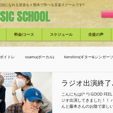
顔になれる音楽を♬熊本で学べる音楽スクールです!!
SIC SCHOOL
料金/コース
スケジュール
生徒の声
ボイトレ
osamu(ボーカル)
Kenshiro(ギター&シンガ
介
ラジオ出演終了
こんにちは(^ ^) GOOD FEE
ジオ出演してきました！！ 
んと藤本さんのお陰で楽しい時
がとうございました♪ ラジ