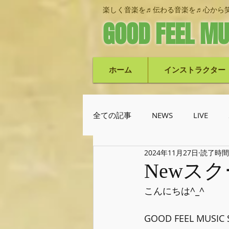
楽しく音楽を♬伝わる音楽を♬心から笑
GOOD FEEL MU
ホーム
インストラクター
全ての記事
NEWS
LIVE
2024年11月27日
読了時間:
池上栄次郎(ベース)
機材紹
Newス
こんにちは^_^
GOOD FEEL MUSI