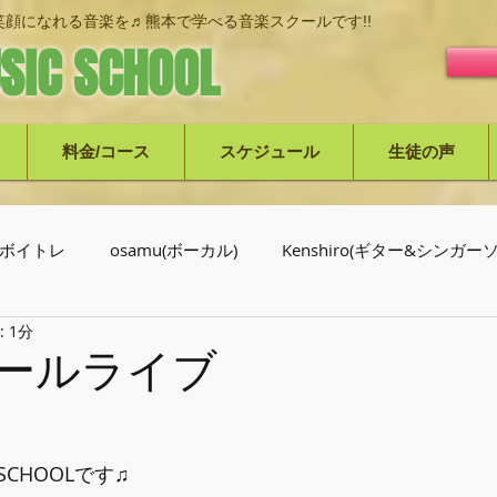
顔になれる音楽を♬熊本で学べる音楽スクールです!!
SIC SCHOOL
料金/コース
スケジュール
生徒の声
ボイトレ
osamu(ボーカル)
Kenshiro(ギター&シンガ
 1分
介
クールライブ
C SCHOOLです♫