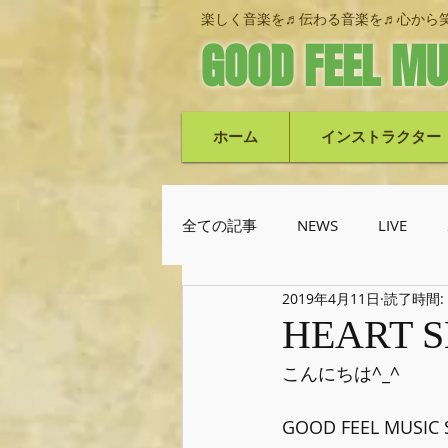
楽しく音楽を♬伝わる音楽を♬心から笑
GOOD FEEL MU
ホーム
インストラクター
全ての記事
NEWS
LIVE
2019年4月11日
読了時間:
池上栄次郎(ベース)
機材紹
HEART S
こんにちは^_^
GOOD FEEL MUSI