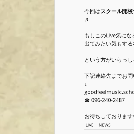
今回は
スクール開校
♬
もしこのLive気に
出てみたい気もする
という方がいらっし
下記連絡先までお問
↓
goodfeelmusic.sch
☎︎ 096-240-2487
お待ちしております^
LIVE
NEWS