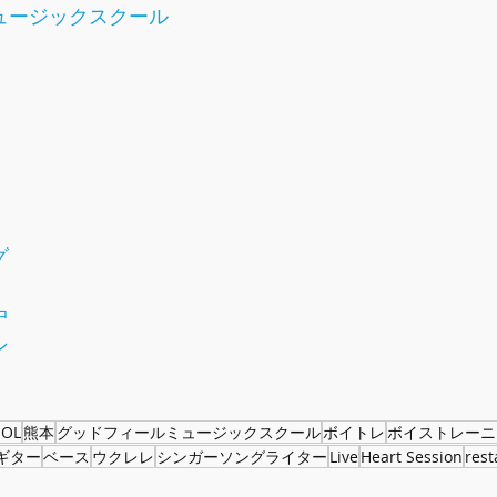
ュージックスクール
グ
中
ン
OOL
熊本
グッドフィールミュージックスクール
ボイトレ
ボイストレーニ
ギター
ベース
ウクレレ
シンガーソングライター
Live
Heart Session
rest