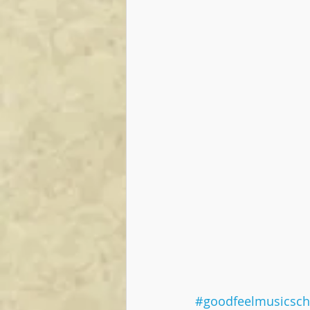
#goodfeelmusicsch