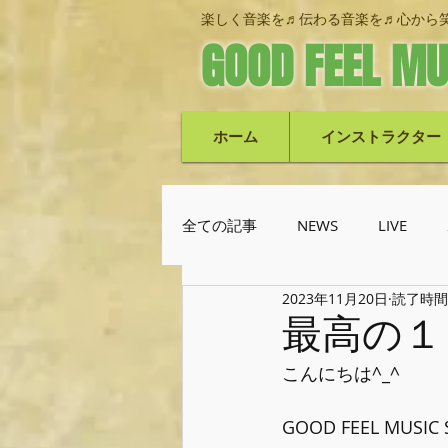
楽しく音楽を♬伝わる音楽を♬心から笑
GOOD FEEL MU
ホーム
インストラクター
全ての記事
NEWS
LIVE
2023年11月20日
読了時間:
池上栄次郎(ベース)
機材紹
最高の１
こんにちは^_^
GOOD FEEL MUSI