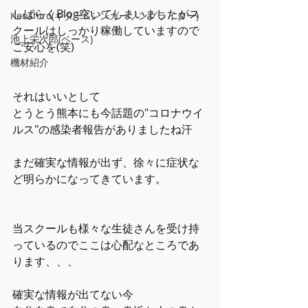
しばらくBlog空いてしまいましたがス
Kenshiro(ギター&シンガーソングライター)
クールはしっかり稼働していますので
池上栄次郎(ベース)
ご安心を(笑)
機材紹介
それはいいとして
とうとう熊本にも今話題の"コロナウイ
ルス"の感染者報告がありましたね汗
まだ確実な情報が出ず、徐々に症状な
ど明らかになってきています。
当スクールも様々な生徒さんを受け持
っているのでここは心配なところであ
ります、、、
確実な情報が出てない今