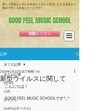
楽しく音楽を♬伝わる音楽を♬心から笑顔になれる音楽を♬
熊本で学べる音楽スクールです!!
GOOD FEEL MUSIC SCHOOL
体験レッスン
記事
全ての記事
2020年2月22日
読了時間: 1分
全ての記事
新型ウイルスに関して
NEWS
こんにちは！
LIVE
GOOD FEEL MUSIC SCHOOLです^_^
ボイトレ
osamu(ボーカル)