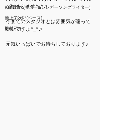
が始まります^_^♫
Kenshiro(ギター&シンガーソングライター)
池上栄次郎(ベース)
今までのスタジオとは雰囲気が違って
機材紹介
いいですよ^_^♫
元気いっぱいでお待ちしております♪