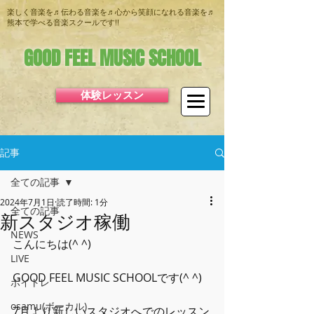
楽しく音楽を♬伝わる音楽を♬心から笑顔になれる音楽を♬
熊本で学べる音楽スクールです!!
GOOD FEEL MUSIC SCHOOL
体験レッスン
記事
全ての記事
2024年7月1日
読了時間: 1分
全ての記事
新スタジオ稼働
NEWS
こんにちは(^ ^)
LIVE
GOOD FEEL MUSIC SCHOOLです(^ ^)
ボイトレ
osamu(ボーカル)
7月より新しいスタジオへでのレッスン