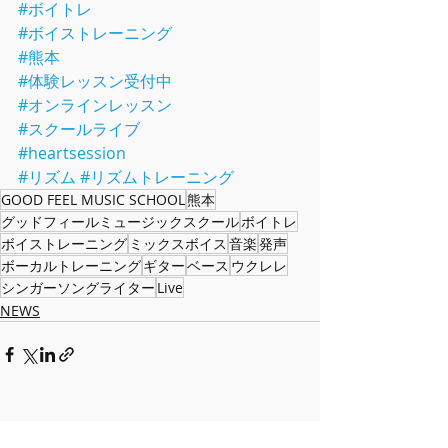
#ボイトレ
#ボイストレーニング
#熊本
#体験レッスン受付中
#オンラインレッスン
#スクールライブ
#heartsession
#リズム
#リズムトレーニング
GOOD FEEL MUSIC SCHOOL
熊本
グッドフィールミュージックスクール
ボイトレ
ボイストレーニング
ミックスボイス
音楽
発声
ボーカルトレーニング
ギター
ベース
ウクレレ
シンガーソングライター
Live
NEWS
最新記事
すべて表示