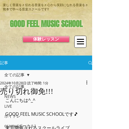
楽しく音楽を♬伝わる音楽を♬心から笑顔になれる音楽を♬
熊本で学べる音楽スクールです!!
GOOD FEEL MUSIC SCHOOL
体験レッスン
記事
全ての記事
2024年10月28日
読了時間: 1分
全ての記事
売り切れ御免!!!
NEWS
こんにちは^_^
LIVE
GOOD FEEL MUSIC SCHOOLです🎵
ボイトレ
osamu(ボーカル)
来月開催されるスクールライブ