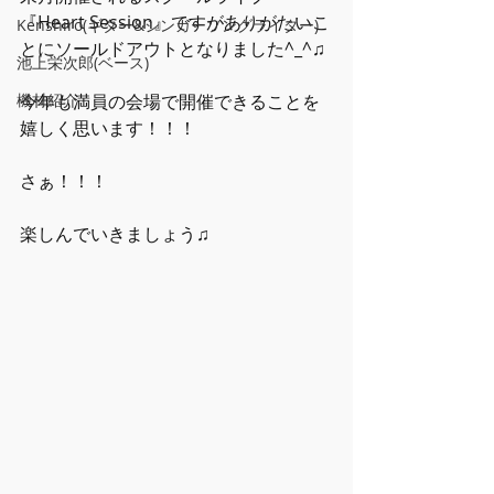
『Heart Session』ですがありがたいこ
Kenshiro(ギター&シンガーソングライター)
とにソールドアウトとなりました^_^♫
池上栄次郎(ベース)
機材紹介
今年も満員の会場で開催できることを
嬉しく思います！！！
さぁ！！！
楽しんでいきましょう♫