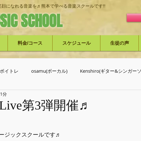
顔になれる音楽を♬熊本で学べる音楽スクールです!!
SIC SCHOOL
料金/コース
スケジュール
生徒の声
ボイトレ
osamu(ボーカル)
Kenshiro(ギター&シンガ
 1分
介
ive第3弾開催♬
ージックスクールです♬﻿