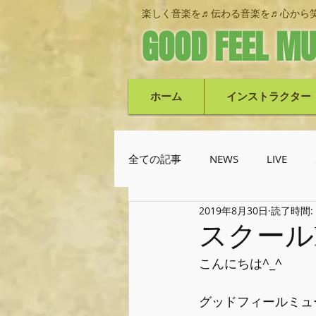
楽しく音楽を♬伝わる音楽を♬心から笑
GOOD FEEL MU
ホーム
インストラクター
全ての記事
NEWS
LIVE
2019年8月30日
読了時間:
池上栄次郎(ベース)
機材紹
スクールL
こんにちは^_^﻿
グッドフィールミュ