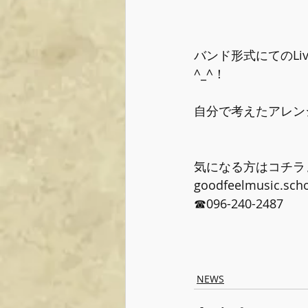
バンド形式にてのL
^_^！﻿
自分で考えたアレン
気になる方はコチラまで
goodfeelmusic.sch
☎︎096-240-2487﻿
NEWS