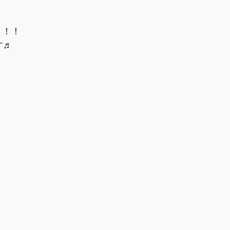
！！！﻿
♬﻿