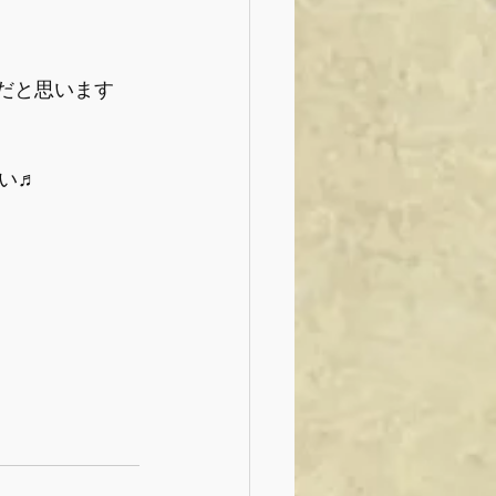
鮮だと思います
♬﻿