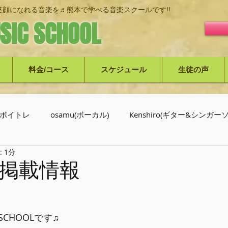
顔になれる音楽を♬熊本で学べる音楽スクールです!!
SIC SCHOOL
料金/コース
スケジュール
生徒の声
ボイトレ
osamu(ボーカル)
Kenshiro(ギター&シンガ
 1分
介
掲載情報
C SCHOOLです♫