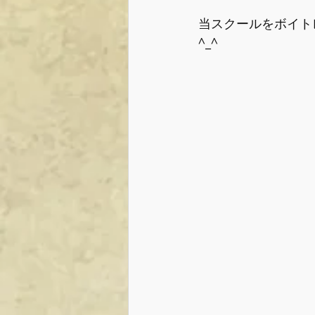
当スクールをボイトレ
^_^