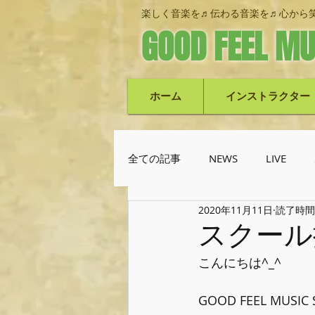
楽しく音楽を♬伝わる音楽を♬心から笑
GOOD FEEL MU
ホーム
インストラクター
全ての記事
NEWS
LIVE
2020年11月11日
読了時間:
池上栄次郎(ベース)
機材紹
スクール
こんにちは^_^
GOOD FEEL MUSI