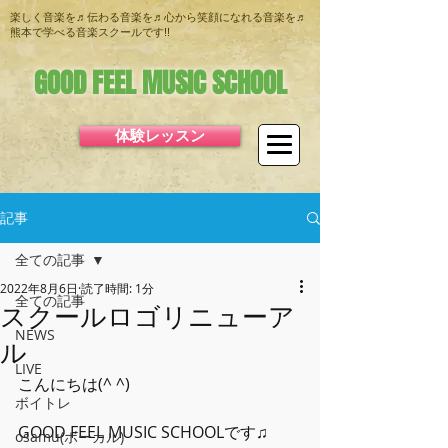
楽しく音楽を♬伝わる音楽を♬心から笑顔になれる音楽を♬
熊本で学べる音楽スクールです!!
GOOD FEEL MUSIC SCHOOL
体験レッスン
記事
全ての記事
2022年8月6日
読了時間: 1分
全ての記事
スクールロゴリニューア
NEWS
ル
LIVE
こんにちは(^ ^)
ボイトレ
GOOD FEEL MUSIC SCHOOLです♫
osamu(ボーカル)