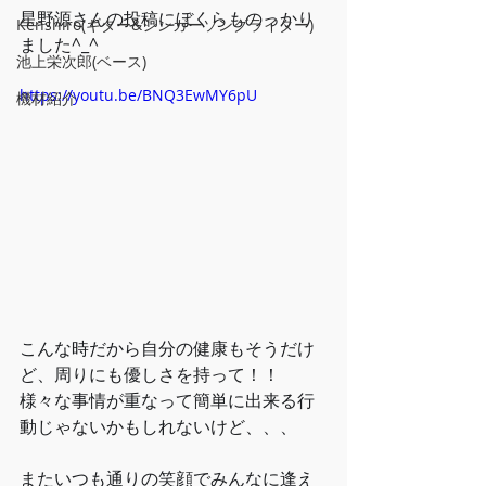
星野源さんの投稿にぼくらものっかり
Kenshiro(ギター&シンガーソングライター)
ました^_^﻿
池上栄次郎(ベース)
https://youtu.be/BNQ3EwMY6pU
機材紹介
こんな時だから自分の健康もそうだけ
ど、周りにも優しさを持って！！﻿
様々な事情が重なって簡単に出来る行
動じゃないかもしれないけど、、、﻿
またいつも通りの笑顔でみんなに逢え