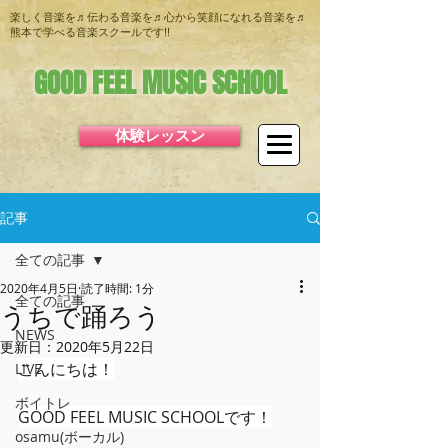
楽しく音楽を♬伝わる音楽を♬心から笑顔になれる音楽を♬
熊本で学べる音楽スクールです!!
GOOD FEEL MUSIC SCHOOL
体験レッスン
記事
全ての記事
2020年4月5日
読了時間: 1分
全ての記事
うちで踊ろう
NEWS
更新日：
2020年5月22日
こんにちは！﻿
LIVE
ボイトレ
GOOD FEEL MUSIC SCHOOLです！﻿
osamu(ボーカル)