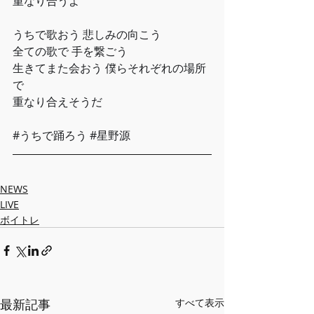
重なり合うよ﻿
うちで歌おう 悲しみの向こう﻿
全ての歌で 手を繋ごう﻿
生きてまた会おう 僕らそれぞれの場所
で﻿
重なり合えそうだ﻿
#うちで踊ろう
#星野源
NEWS
LIVE
ボイトレ
最新記事
すべて表示