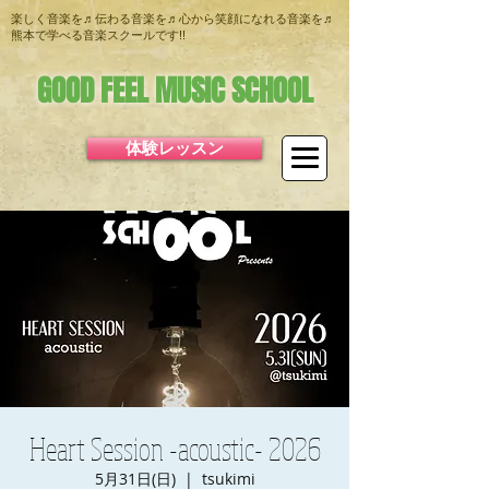
楽しく音楽を♬伝わる音楽を♬心から笑顔になれる音楽を♬
熊本で学べる音楽スクールです!!
GOOD FEEL MUSIC SCHOOL
体験レッスン
Heart Session -acoustic- 2026
5月31日(日)
  |  
tsukimi