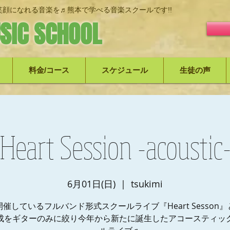
顔になれる音楽を♬熊本で学べる音楽スクールです!!
SIC SCHOOL
料金/コース
スケジュール
生徒の声
Heart Session -acoustic
6月01日(日)
  |  
tsukimi
催しているフルバンド形式スクールライブ『Heart Sesson
成をギターのみに絞り今年から新たに誕生したアコースティッ