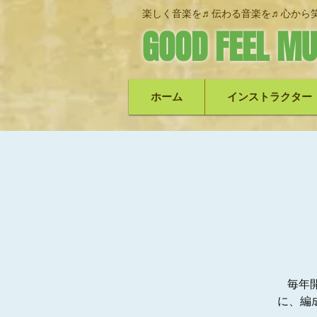
楽しく音楽を♬伝わる音楽を♬心から笑
GOOD FEEL MU
ホーム
インストラクター
毎年開
に、編