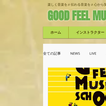
楽しく音楽を♬伝わる音楽を♬心から笑
GOOD FEEL MU
ホーム
インストラクター
全ての記事
NEWS
LIVE
池上栄次郎(ベース)
機材紹