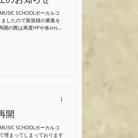
L MUSIC SCHOOLボーカルコ
に達しましたので新規様の募集を
再開の際は再度HPや各snsに
oodfeelmusicschool #グ
クール #音楽
再開
L MUSIC SCHOOLボーカルコ
は全て埋まってしまっております