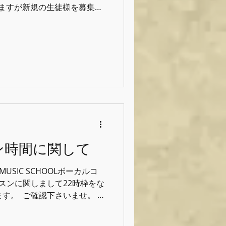
ますが新規の生徒様を募集再
募集終了する可能性がございま
icschool #グッドフィールミュージ
ン時間に関して
L MUSIC SCHOOLボーカルコ
レッスンに関しまして22時枠をな
。 ⁡ ご確認下さいませ。 ⁡
はご希望の時間が取れない状
かけしております。 ⁡ また