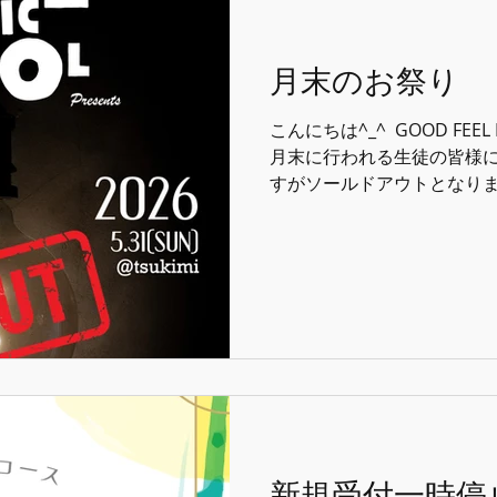
フルバンドスクールライブが発
是非奮って参加ください！！ 
GOOD FEEL MUSIC S
月末のお祭り
親身に寄り添っていきますよ^_
せ！！ ⁡ ⁡ ⁡ #goodfeelmusi
こんにちは^_^ ⁡ GOOD FEEL 
月末に行われる生徒の皆様によるLi
すがソールドアウトとなりまし
フルバンド形式のものとは
スティック編成！ アナザー
かね^_^ ⁡ 今年で2回目の開催♫ 楽
#goodfeelmusicscho
クール #音楽
新規受付一時停