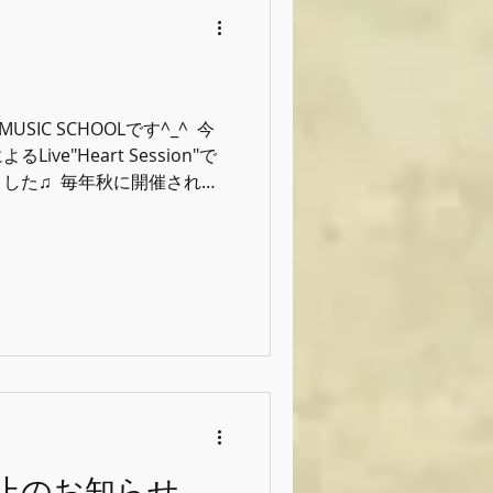
表されております♫ ⁡ また
⁡ もちろんその間もその後も
CHOOLは色んな音楽の向き合い方に
^ ⁡ お任せくださいま
cschool #グッドフ
MUSIC SCHOOLです^_^ ⁡ 今
ve"Heart Session"で
た♫ ⁡ 毎年秋に開催される
違いギターオンリーのアコー
バージョン的な立ち位置です
しみです^_^ ⁡ ⁡ ⁡
ol #グッドフィールミュージックス
止のお知らせ