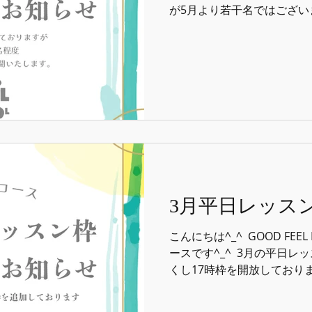
が5月より若干名ではござい
開いたします。 ⁡ ※早期に
す。 ⁡ ⁡ ⁡ #goodfeelmus
ックスクール #音楽
3月平日レッス
こんにちは^_^ ⁡ GOOD FEE
ースです^_^ ⁡ 3月の平日
くし17時枠を開放しております
新規の生徒様に関しまして
態が続いており大変ご迷惑をお