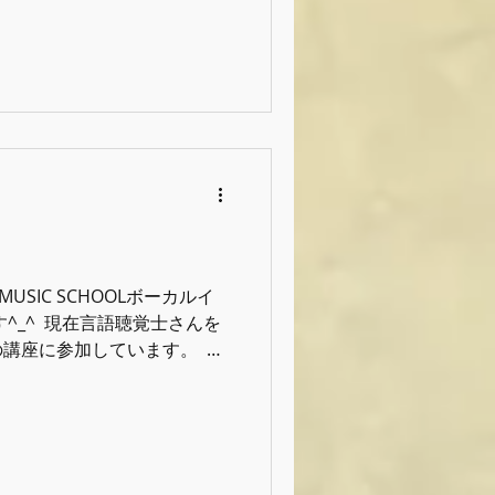
いませ。 ⁡ ⁡ ⁡
ol #グッドフィールミュージックス
L MUSIC SCHOOLボーカルイ
^_^ ⁡ 現在言語聴覚士さんを
座に参加しています。 ⁡ 歌
る 楽しく歌える ⁡ もちろん
えていきたいのですがそれは
かとも思います。 ⁡ 声枯れ
もう、発声の仕方見直そう、
から来る声の異常→ボイトレ