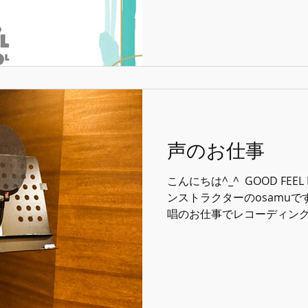
改めてアナウンス致します。 ⁡ 
声のお仕事
こんにちは^_^ ⁡ GOOD FEE
ンストラクターのosamuです
唱のお仕事でレコーディングへ
CM歌唱のお仕事はちょこち
のお仕事に携われた事は個
のCMは流れているのですが
す、、、 大人の事情で公に
が(泣) ⁡ 今回のお仕事で