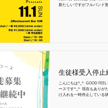
新たしいですがフルバンド
が決定しました^_^！ ⁡ 今
す、、、、 ⁡ ⁡ ⁡ ◆◆◆◆◆◆
Session』 ⁡ 11月1日(日) ⁡ 会場 
15:00 開演 / 16:00 ⁡ -チ
ーダー) 学生 / 1,500円(
示 ⁡ Dr. 野田雅仁 Key. 錦戸
Kenshiro Cho. osam
生徒様受入停止
こんにちは^_^ ⁡ GOOD FEE
ースです^_^ ⁡ 現在もあ
け入れを一時停止している状態
はこちらからアナウンスは
りお受け出来る事もあります