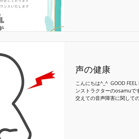
わせやHPよりお問い合わせくださ
#goodfeelmusicscho
クール #音楽
声の健康
こんにちは^_^ ⁡ GOOD FEE
ンストラクターのosamuです
交えての音声障害に関しての講
が上手くなる 思い通りに歌え
こういったニーズに僕は答
ある程度健康である状態が必要
や異常→無理し過ぎた、休
病院受診しよう はたまた心