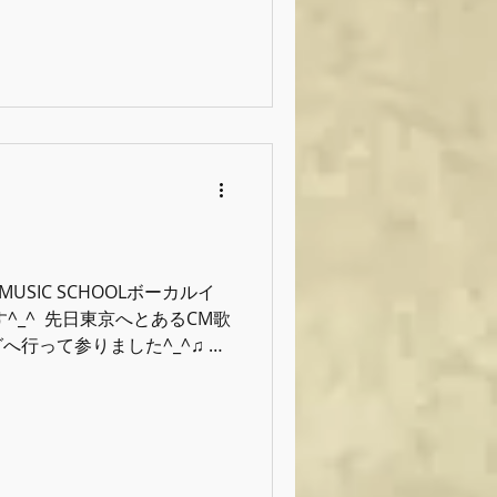
⁡
L MUSIC SCHOOLボーカルイ
^_^ ⁡ 先日東京へとあるCM歌
行って参りました^_^♫ ⁡
ょこさせて頂くのですが、こ
人的に少し特別でして現在そ
見る度に嘘のよう感じま
出来ないのがもどかしいです
ボイトレの成果をしっかり感じる