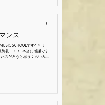
状態整えよう 加齢による声
かも 意図せず声が揺れてし
かもしれない ⁡ こういった
声は揺らぎます。 ⁡ こうい
でも出来るトレーナーであり
効きませんので！ ⁡ それはそ
マンス
すが、熊本にも耳鼻咽喉科は
相談できる病院がないように感
MUSIC SCHOOLです^_^ ⁡ ナ
(声帯の動きをより細かく見る)
御礼！！！ ⁡ 本当に感謝です
だったのだろうと思うくらいみ
々はとにかく生徒さんにとって
トするつもりでしたが逆に楽
 ⁡ いつもながらお客さん側の雰
歌いやすい要因かと！！ そし
受けて下さる 会場tsukimi
(泣) 毎回参加者からは歌いや
す！！ ⁡ 現在スクールライ
笑) ⁡ しかしながら既に冬の