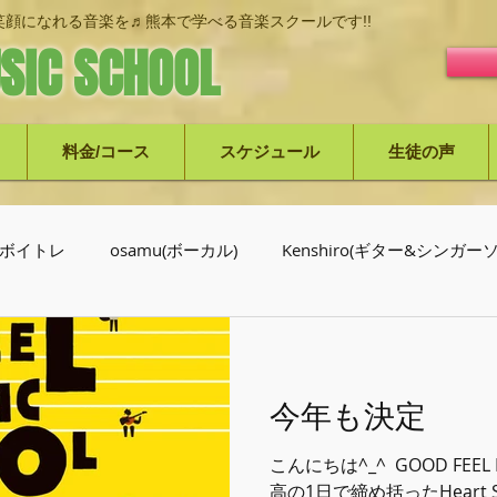
顔になれる音楽を♬熊本で学べる音楽スクールです!!
SIC SCHOOL
料金/コース
スケジュール
生徒の声
ボイトレ
osamu(ボーカル)
Kenshiro(ギター&シンガ
介
今年も決定
こんにちは^_^ ⁡ GOOD FEEL 
高の1日で締め括ったHeart Ses