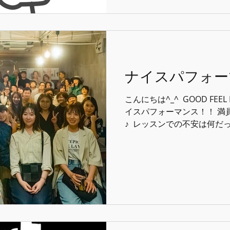
では治らないかも、まず心の
の変化→ボイトレかも、病院
まう→ボイトレの範疇ではない
風にさまざまな要因で私たちの
った時に正しい判断が少し
たいものです！ ⁡ 喉に変えは
ナイスパフォー
うと講座内で出て来たので
あるものの声(歌)に親身に
こんにちは^_^ ⁡ GOOD FEEL 
じます。 ストロボスコピー
イスパフォーマンス！！ 満員
といった一歩踏
♪ ⁡ レッスンでの不安は何
んな本番に強い！！！ ⁡ 我
最高の1日になるようサポー
しませてもらいました^_^♫
囲気がまたいい(笑) これも
て前回に続き色々な無理を引き
の皆様には頭が上がりません
すさと雰囲気大絶賛でございま
ブロスに見舞われております(