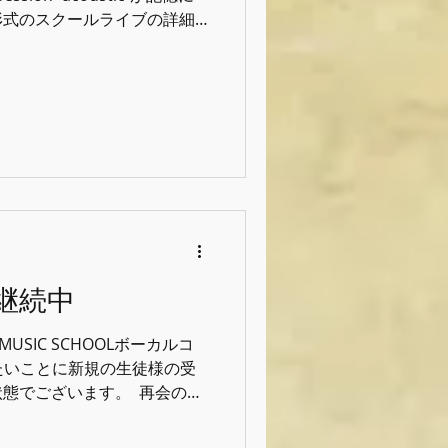
形式のスクールライブの詳細
回もアツい1日になりそうで
◆◆◆◆◆◆◆◆◆ ⁡ 『Heart
/ Restaurant Bar CIB ⁡ 開場 /
ケット- 一般 / 2,500円(1ドリンクオ
1ドリンクオーダー) ※要 学生証提
洋之 Ba. 池上栄次郎 Gt.
u ⁡ ◆◆◆◆◆◆◆◆◆◆◆◆◆◆◆
継続中
L MUSIC SCHOOLボーカルコ
りがたいことに新規の生徒様の受
でございます。 ⁡ 再会の際
致しますが、タイミングによ
のでインスタDMのお問い合