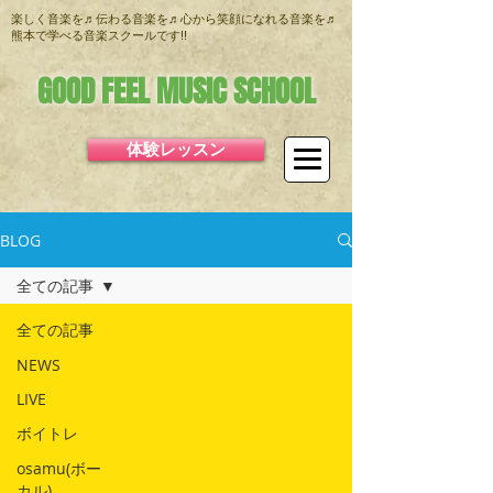
楽しく音楽を♬伝わる音楽を♬心から笑顔になれる音楽を♬
熊本で学べる音楽スクールです!!
GOOD FEEL MUSIC SCHOOL
体験レッスン
BLOG
全ての記事
全ての記事
NEWS
LIVE
ボイトレ
osamu(ボー
カル)