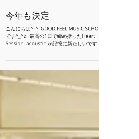
今年も決定
こんにちは^_^ ⁡ GOOD FEEL MUSIC SCHOOL
です^_^♫ ⁡ 最高の1日で締め括ったHeart
Session -acoustic-が記憶に新たしいですが
フルバンド形式のスクールライブの詳細が決
定しました^_^！ ⁡ 今回もアツい1日になりそ
うです、、、、 ⁡ ⁡ ⁡
◆◆◆◆◆◆◆◆◆◆◆◆◆◆◆ ⁡ 『Heart
Session』 ⁡ 11月1日(日) ⁡ 会場 / Restaurant
Bar CIB ⁡ 開場 / 15:00 開演 / 16:00 ⁡ -チケット-
一般 / 2,500円(1ドリンクオーダー) 学生 /
1,500円(1ドリンクオーダー) ※要 学生証提
示 ⁡ Dr. 野田雅仁 Key. 錦戸洋之 Ba. 池上栄次
郎 Gt. Kenshiro Cho. osamu ⁡
◆◆◆◆◆◆◆◆◆◆◆◆◆◆◆