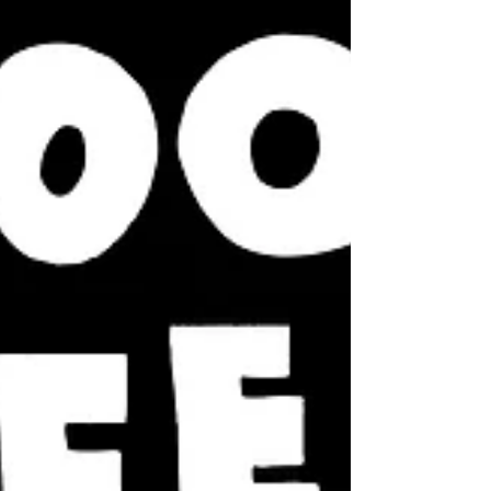
ん(泣) 毎回参加者からは歌いやすさと雰囲気
大絶賛でございます！！ ⁡ 現在スクールライ
ブロスに見舞われております(笑) ⁡ しかしな
がら既に冬のフルバンドスクールライブが発
表されております♫ ⁡ また是非奮って参加く
ださい！！ ⁡ もちろんその間もその後も
GOOD FEEL MUSIC SCHOOLは色んな音楽の
向き合い方に親身に寄り添っていきますよ
^_^ ⁡ お任せくださいませ！！ ⁡ ⁡ ⁡
#goodfeelmusicschool #グッドフ