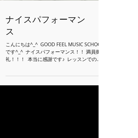
ナイスパフォーマン
ス
こんにちは^_^ ⁡ GOOD FEEL MUSIC SCHOOL
です^_^ ⁡ ナイスパフォーマンス！！ 満員御
礼！！！ ⁡ 本当に感謝です♪ ⁡ レッスンでの不
安は何だったのだろうと思うくらいみんな本
番に強い！！！ ⁡ 我々はとにかく生徒さんに
とって最高の1日になるようサポートするつ
もりでしたが逆に楽しませてもらいました
^_^♫ ⁡ いつもながらお客さん側の雰囲気がま
たいい(笑) これも歌いやすい要因かと！！
そして前回に続き色々な無理を引き受けて下
さる 会場tsukimiの皆様には頭が上がりませ